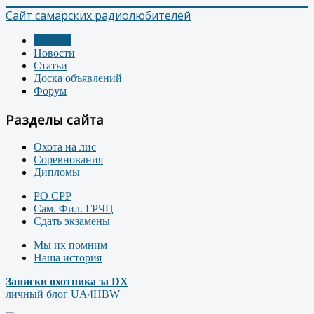
Сайт самарских радиолюбителей
Главная
Новости
Статьи
Доска объявлений
Форум
Разделы сайта
Охота на лис
Соревнования
Дипломы
РО СРР
Сам. Фил. ГРЧЦ
Сдать экзамены
Мы их помним
Наша история
Записки охотника за DX
личный блог UA4HBW