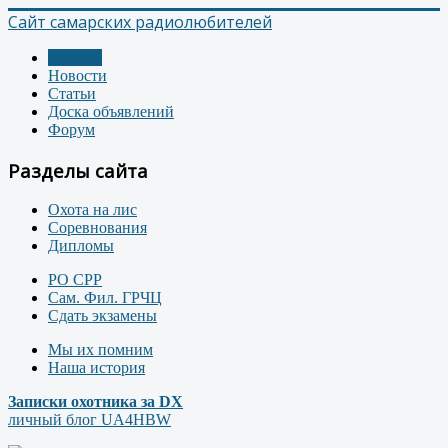
Сайт самарских радиолюбителей
Главная
Новости
Статьи
Доска объявлений
Форум
Разделы сайта
Охота на лис
Соревнования
Дипломы
РО СРР
Сам. Фил. ГРЧЦ
Сдать экзамены
Мы их помним
Наша история
Записки охотника за DX
личный блог UA4HBW