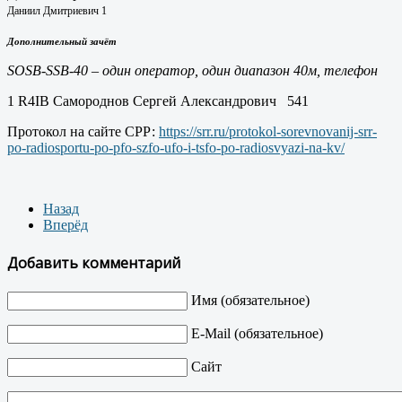
Даниил Дмитриевич 1
Дополнительный зачёт
SOSB-SSB-40 – один оператор, один диапазон 40м, телефон
1 R4IB Самороднов Сергей Александрович 541
Протокол на сайте СРР:
https://srr.ru/protokol-sorevnovanij-srr-
po-radiosportu-po-pfo-szfo-ufo-i-tsfo-po-radiosvyazi-na-kv/
Назад
Вперёд
Добавить комментарий
Имя (обязательное)
E-Mail (обязательное)
Сайт