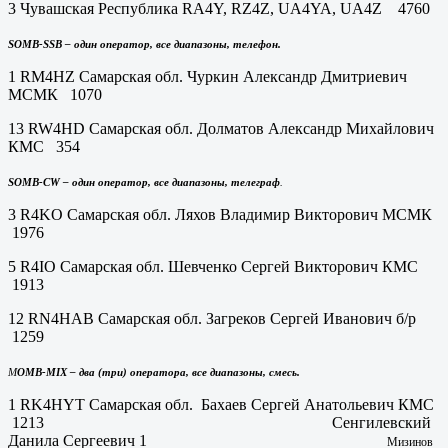
3 Чувашская Республика RA4Y, RZ4Z, UA4YA, UA4Z 4760
SOMB-SSB – один оператор, все диапазоны, телефон.
1 RM4HZ Самарская обл. Чуркин Александр Дмитриевич
МСМК 1070
13 RW4HD Самарская обл. Долматов Александр Михайлович
КМС 354
SOMB-CW – один оператор, все диапазоны, телеграф
.
3 R4KO Самарская обл. Ляхов Владимир Викторович МСМК
1976
5 R4IO Самарская обл. Шевченко Сергей Викторович КМС
1913
12 RN4HAB Самарская обл. Загреков Сергей Иванович б/р
1259
M
OMB-MIX – два (три) оператора, все диапазоны, смесь.
1 RK4HYT Самарская обл. Бахаев Сергей Анатольевич КМС
1213 Сенгилевский
Данила Сергеевич 1
Мизинов