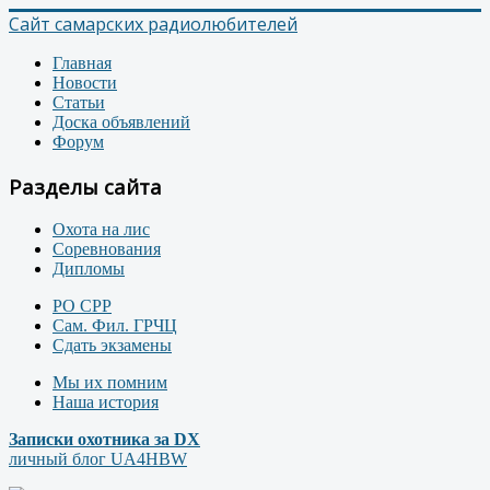
Сайт самарских радиолюбителей
Главная
Новости
Статьи
Доска объявлений
Форум
Разделы сайта
Охота на лис
Соревнования
Дипломы
РО СРР
Сам. Фил. ГРЧЦ
Сдать экзамены
Мы их помним
Наша история
Записки охотника за DX
личный блог UA4HBW