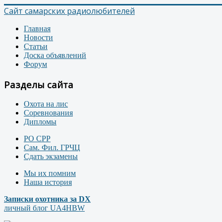
Сайт самарских радиолюбителей
Главная
Новости
Статьи
Доска объявлений
Форум
Разделы сайта
Охота на лис
Соревнования
Дипломы
РО СРР
Сам. Фил. ГРЧЦ
Сдать экзамены
Мы их помним
Наша история
Записки охотника за DX
личный блог UA4HBW