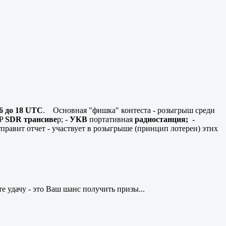
06 до 18 UTC
. Основная "фишка" контеста - розыгрыш среди
RP
SDR трансиве
р; -
УКВ
портативная
радиостанция;
-
тправит отчет - участвует в розыгрыше (принцип лотереи) этих
е удачу - это Ваш шанс получить призы...