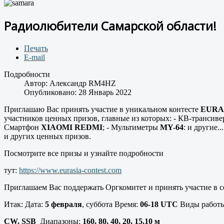
Радиолюбители Самарской области!
Печать
E-mail
Подробности
Автор:
Александр RM4HZ
Опубликовано: 28 Январь 2022
Приглашаю Вас принять участие в уникальном контесте
EURAS
участников ценных призов, главные из которых: - КВ-трансив
Смартфон
XIAOMI REDMI
; - Мультиметры
MY-64
: и другие.
и других ценных призов.
Посмотрите все призы и узнайте подробности
тут:
https://www.eurasia-contest.com
Приглашаем Вас поддержать Оргкомитет и принять участие в со
Итак: Дата:
5 февраля
, суббота Время:
06-18 UTC
Виды работы
CW, SSB
Диапазоны:
160, 80, 40, 20, 15,10 м