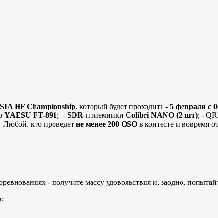
IA HF Championship
, который будет проходить -
5 февраля с 
ер
YAESU FT-891
; -
SDR
-приемники
Colibri NANO (2 шт)
; - Q
.. Любой, кто проведет
не менее 200 QSO
в контесте и вовремя о
ревнованиях - получите массу удовольствия и, заодно, попытайт
: