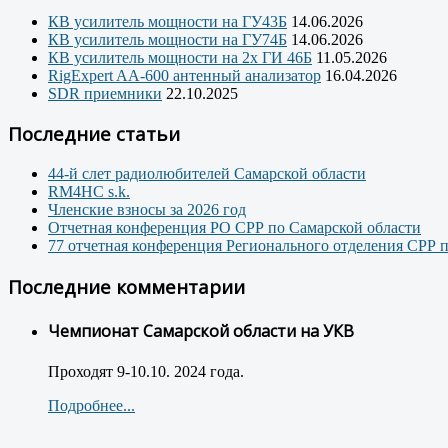
КВ усилитель мощности на ГУ43Б
14.06.2026
КВ усилитель мощности на ГУ74Б
14.06.2026
КВ усилитель мощности на 2х ГИ 46Б
11.05.2026
RigExpert AA-600 антенный анализатор
16.04.2026
SDR приемники
22.10.2025
Последние статьи
44-й слет радиолюбителей Самарской области
RM4HC s.k.
Членские взносы за 2026 год
Отчетная конференция РО СРР по Самарской области
77 отчетная конференция Регионального отделения СРР 
Последние комментарии
Чемпионат Самарской области на УКВ
Проходят 9-10.10. 2024 года.
Подробнее...