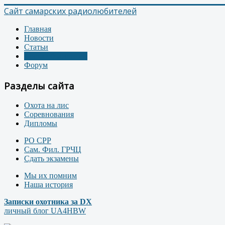
Сайт самарских радиолюбителей
Главная
Новости
Статьи
Доска объявлений
Форум
Разделы сайта
Охота на лис
Соревнования
Дипломы
РО СРР
Сам. Фил. ГРЧЦ
Сдать экзамены
Мы их помним
Наша история
Записки охотника за DX
личный блог UA4HBW