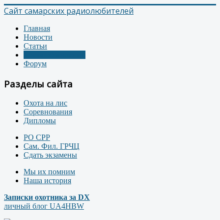
Сайт самарских радиолюбителей
Главная
Новости
Статьи
Доска объявлений
Форум
Разделы сайта
Охота на лис
Соревнования
Дипломы
РО СРР
Сам. Фил. ГРЧЦ
Сдать экзамены
Мы их помним
Наша история
Записки охотника за DX
личный блог UA4HBW