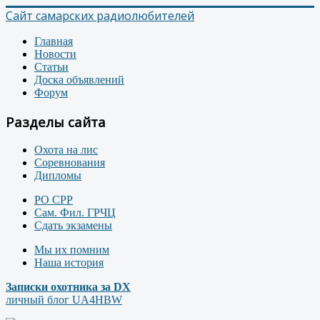
Сайт самарских радиолюбителей
Главная
Новости
Статьи
Доска объявлений
Форум
Разделы сайта
Охота на лис
Соревнования
Дипломы
РО СРР
Сам. Фил. ГРЧЦ
Сдать экзамены
Мы их помним
Наша история
Записки охотника за DX
личный блог UA4HBW