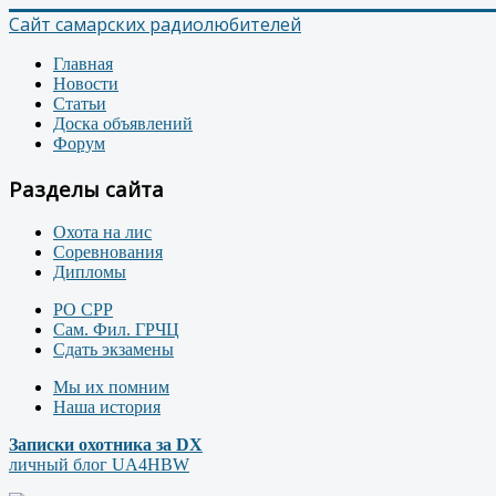
Сайт самарских радиолюбителей
Главная
Новости
Статьи
Доска объявлений
Форум
Разделы сайта
Охота на лис
Соревнования
Дипломы
РО СРР
Сам. Фил. ГРЧЦ
Сдать экзамены
Мы их помним
Наша история
Записки охотника за DX
личный блог UA4HBW