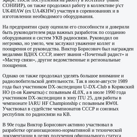
СОНИИР), он также продолжил работу в коллективе р\ст
UK4HAW (ex UA4KHW) участвуя в соревнованиях и в
изготовлении необходимого оборудования.
На предприятии сразу оценили его способности и доверили
быть руководителем ряда важных разработок по созданию
оборудования и систем УКВ радиосвязи. Руководил он
негромко, но умело, чем заслужил уважение коллег и
поощрения от руководства. Виктор Борисович был награжден
медалями ВДНХ СССР, имеет звания «Почетный радист» и
«Мастер связи», другие ведомственные и региональные
поощрения.
Однако он также продолжал уделять большое внимание и
радиолюбительской деятельности. Так в июле-августе 1989
года был участником DX-экспедиции U-DX-Club в Корякский
НО (п-ов Камчатка) с позывным 4L0X, а в июле 1990 года
участником DX-экспедиции в зону ITU 25, для работы в
чемпионате IARU HF Championship с позывным RW0I.
Участвовал в судействе чемпионатов СССР и союзных
республик по радиосвязи на КВ.
В 90е годы Виктор Борисович активно участвовал в
разработке организационно-нормативной и технической
документации в целях получения официального статуса