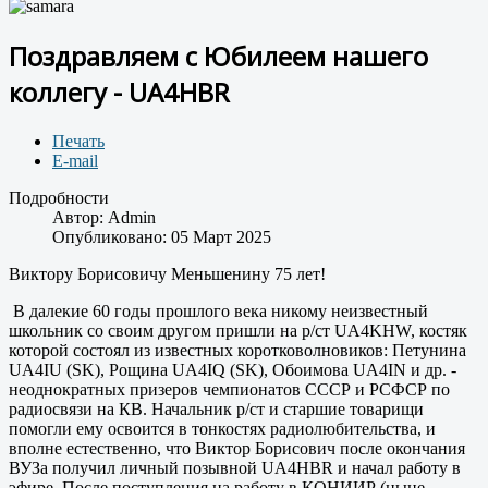
Поздравляем с Юбилеем нашего
коллегу - UA4HBR
Печать
E-mail
Подробности
Автор:
Admin
Опубликовано: 05 Март 2025
Виктору Борисовичу Меньшенину 75 лет!
В далекие 60 годы прошлого века никому неизвестный
школьник со своим другом пришли на р/ст UA4KHW, костяк
которой состоял из известных коротковолновиков: Петунина
UA4IU (SK), Рощина UA4IQ (SK), Обоимова UA4IN и др. -
неоднократных призеров чемпионатов СССР и РСФСР по
радиосвязи на КВ. Начальник р/ст и старшие товарищи
помогли ему освоится в тонкостях радиолюбительства, и
вполне естественно, что Виктор Борисович после окончания
ВУЗа получил личный позывной UA4HBR и начал работу в
эфире. После поступления на работу в КОНИИР (ныне