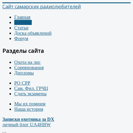
Сайт самарских радиолюбителей
Главная
Новости
Статьи
Доска объявлений
Форум
Разделы сайта
Охота на лис
Соревнования
Дипломы
РО СРР
Сам. Фил. ГРЧЦ
Сдать экзамены
Мы их помним
Наша история
Записки охотника за DX
личный блог UA4HBW