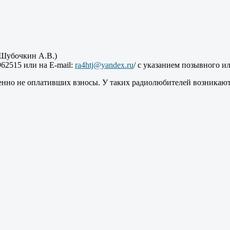
(Шубочкин А.В.)
62515 или на E-mail:
ra4htj@yandex.ru
/ с указанием позывного и
енно не оплативших взносы. У таких радиолюбителей возникаю