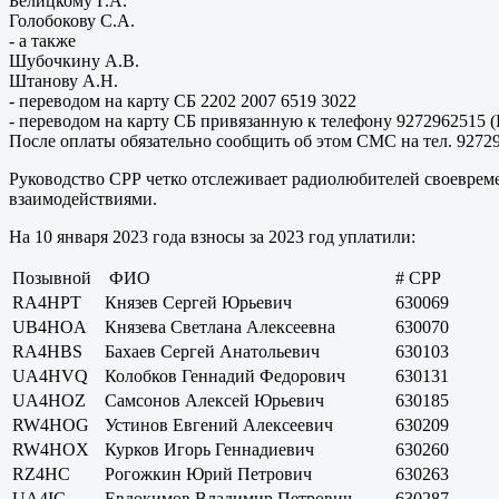
Белицкому Г.А.
Голобокову С.А.
- а также
Шубочкину А.В.
Штанову А.Н.
- переводом на карту СБ 2202 2007 6519 3022
- переводом на карту СБ привязанную к телефону 9272962515 
После оплаты обязательно сообщить об этом СМС на тел. 92729
Руководство СРР четко отслеживает радиолюбителей своеврем
взаимодействиями.
На 10 января 2023 года взносы за 2023 год уплатили:
Позывной
ФИО
# СРР
RA4HPT
Князев Сергей Юрьевич
630069
UB4HOA
Князева Светлана Алексеевна
630070
RA4HBS
Бахаев Сергей Анатольевич
630103
UA4HVQ
Колобков Геннадий Федорович
630131
UA4HOZ
Самсонов Алексей Юрьевич
630185
RW4HOG
Устинов Евгений Алексеевич
630209
RW4HOX
Курков Игорь Геннадиевич
630260
RZ4HC
Рогожкин Юрий Петрович
630263
UA4IC
Евдокимов Владимир Петрович
630287