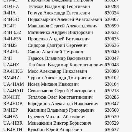
RD4HZ
Телехов Владимир Георгиевич
630288
R4HA
Гончук Александр Евгеньевич
630324
R4HGD
Подковыркин Алексей Анатольевич
630407
RG4H
Макшанов Сергей Александрович
630599
R4H-632
Матвиенко Андрей Викторович
630632
R4H-635
Проценко Андрей Витальевич
630635
R4HJS
Сидоров Дмитрий Сергеевич
630636
RA4HL
Савин Анатолий Петрович
630040
R4II
Тарасов Владимир Васильевич
630047
UA4HZ
Тезейкин Владимир Константинович
630048
RA4HKG
Меос Александр Николаевич
630090
RM4HZ
Чуркин Александр Дмитриевич
630102
UA4HAM
Исаев Михаил Иванович
630104
UA4HAD
Севостьянов Сергей Викторович
630218
RN4HIT
Тепляков Олег Константинович
630286
RA4HDB
Бородинов Александр Николаевич
630347
R4HEP
Калинин Владимир Григорьевич
630500
R4HFA
Гуревич Михаил Абрамович
630520
UA4HBR
Меньшенин Виктор Борисович
630529
UB4HTH
Кульбин Юрий Андреевич
630637