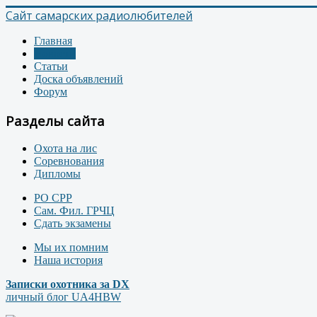
Сайт самарских радиолюбителей
Главная
Новости
Статьи
Доска объявлений
Форум
Разделы сайта
Охота на лис
Соревнования
Дипломы
РО СРР
Сам. Фил. ГРЧЦ
Сдать экзамены
Мы их помним
Наша история
Записки охотника за DX
личный блог UA4HBW