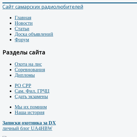
Сайт самарских радиолюбителей
Главная
Новости
Статьи
Доска объявлений
Форум
Разделы сайта
Охота на лис
Соревнования
Дипломы
РО СРР
Сам. Фил. ГРЧЦ
Сдать экзамены
Мы их помним
Наша история
Записки охотника за DX
личный блог UA4HBW