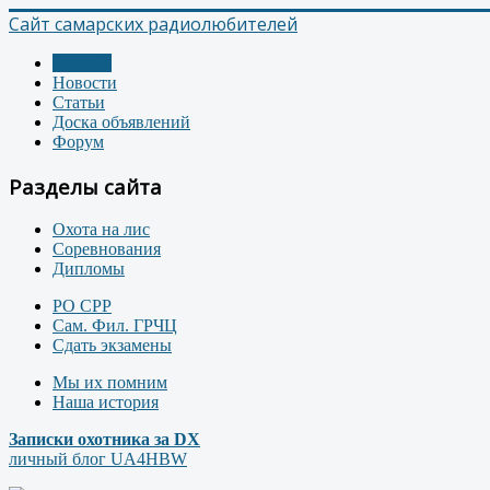
Сайт самарских радиолюбителей
Главная
Новости
Статьи
Доска объявлений
Форум
Разделы сайта
Охота на лис
Соревнования
Дипломы
РО СРР
Сам. Фил. ГРЧЦ
Сдать экзамены
Мы их помним
Наша история
Записки охотника за DX
личный блог UA4HBW