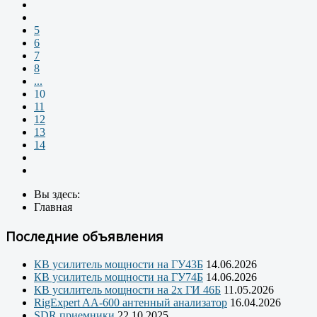
5
6
7
8
...
10
11
12
13
14
Вы здесь:
Главная
Последние объявления
КВ усилитель мощности на ГУ43Б
14.06.2026
КВ усилитель мощности на ГУ74Б
14.06.2026
КВ усилитель мощности на 2х ГИ 46Б
11.05.2026
RigExpert AA-600 антенный анализатор
16.04.2026
SDR приемники
22.10.2025