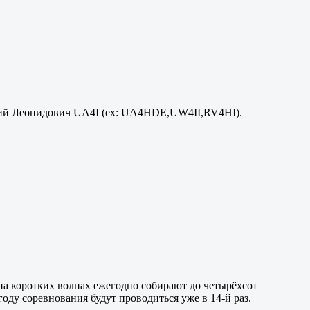
Юрий Леонидович UA4I (ex: UA4HDE,UW4II,RV4HI).
 на коротких волнах ежегодно собирают до четырёхсот
оду соревнования будут проводиться уже в 14-й раз.