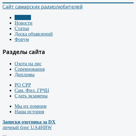
Сайт самарских радиолюбителей
Главная
Новости
Статьи
Доска объявлений
Форум
Разделы сайта
Охота на лис
Соревнования
Дипломы
РО СРР
Сам. Фил. ГРЧЦ
Сдать экзамены
Мы их помним
Наша история
Записки охотника за DX
личный блог UA4HBW